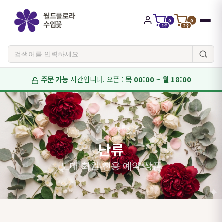
0
0
1주
2주
주문 가능
시간입니다.
오픈 :
목 00:00 ~ 월 18:00
홈
/
난류
난류
도매 회원 전용 예약 상품