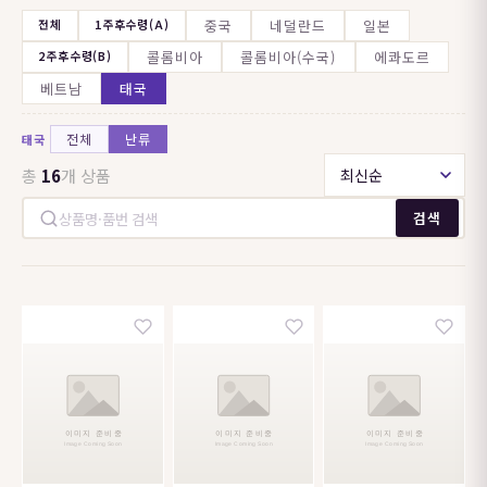
전체
1주후수령(A)
중국
네덜란드
일본
2주후수령(B)
콜롬비아
콜롬비아(수국)
에콰도르
베트남
태국
전체
난류
태국
총
16
개 상품
검색