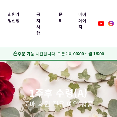
회원가
공
문
마이
입신청
지
의
페이
사
지
항
주문 가능
시간입니다.
오픈 :
목 00:00 ~ 월 18:00
홈
/
1주후 수령(A)
1주후 수령(A)
도매 회원 전용 예약 상품