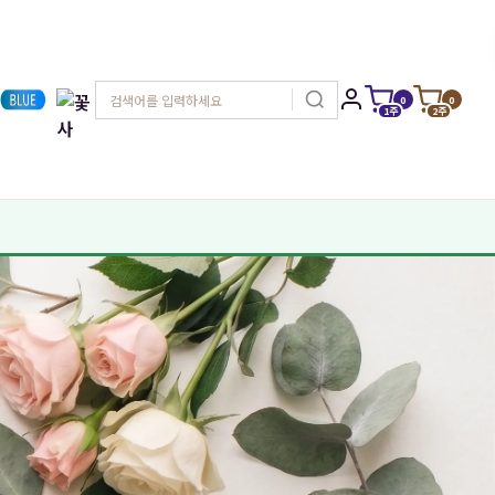
0
0
1주
2주