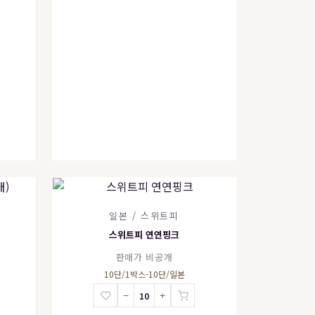
일본 / 스위트피
스위트피 연연핑크
판매가 비공개
10단/1박스-10단/일본
−
+