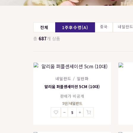
중국
네덜란
전체
1주후수령(A)
총
687
개 상품
네덜란드 / 일반화
알리움 퍼플센세이션 5CM (10대)
판매가 비공개
5단/네덜란드
−
+