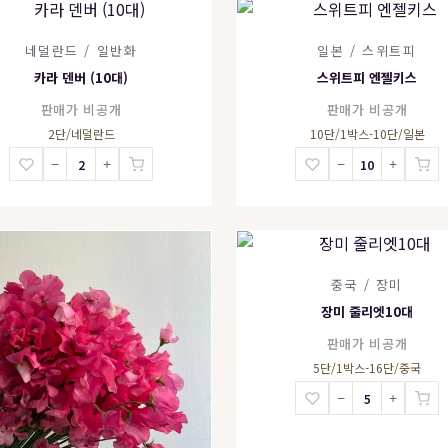
네덜란드 / 일반화
일본 / 스위트피
카라 덴버 (10대)
스위트피 엔젤키스
판매가 비공개
판매가 비공개
2단/네덜란드
10단/1박스-10단/일본
−
+
−
+
중국 / 장미
장미 줄리엣10대
판매가 비공개
5단/1박스-16단/중국
−
+