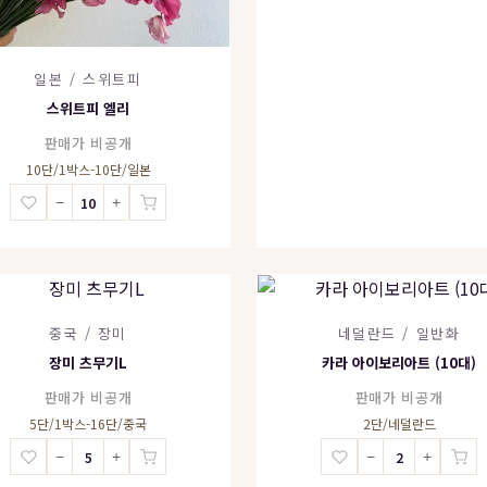
일본 / 스위트피
스위트피 엘리
판매가 비공개
10단/1박스-10단/일본
−
+
중국 / 장미
네덜란드 / 일반화
장미 츠무기L
카라 아이보리아트 (10대)
판매가 비공개
판매가 비공개
5단/1박스-16단/중국
2단/네덜란드
−
+
−
+