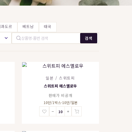
에콰도르
베트남
태국
검색
일본 / 스위트피
스위트피 에스옐로우
판매가 비공개
10단/1박스-10단/일본
−
+